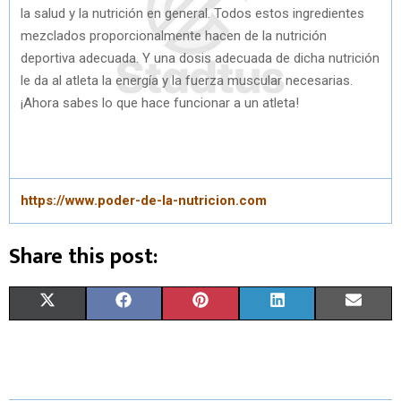
la salud y la nutrición en general. Todos estos ingredientes
mezclados proporcionalmente hacen de la nutrición
deportiva adecuada. Y una dosis adecuada de dicha nutrición
le da al atleta la energía y la fuerza muscular necesarias.
¡Ahora sabes lo que hace funcionar a un atleta!
https://www.poder-de-la-nutricion.com
Share this post:
S
S
S
S
S
X
F
P
L
E
H
H
H
H
H
(
A
I
I
M
A
A
A
A
A
T
C
N
N
A
R
R
R
R
R
W
E
T
K
I