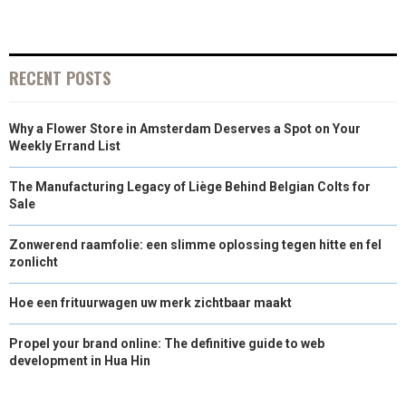
E
E
E
E
E
I
B
E
E
L
O
O
O
O
O
T
O
R
D
RECENT POSTS
N
N
N
N
N
T
O
E
I
Why a Flower Store in Amsterdam Deserves a Spot on Your
E
K
S
N
Weekly Errand List
R
T
The Manufacturing Legacy of Liège Behind Belgian Colts for
)
Sale
Zonwerend raamfolie: een slimme oplossing tegen hitte en fel
zonlicht
Hoe een frituurwagen uw merk zichtbaar maakt
Propel your brand online: The definitive guide to web
development in Hua Hin